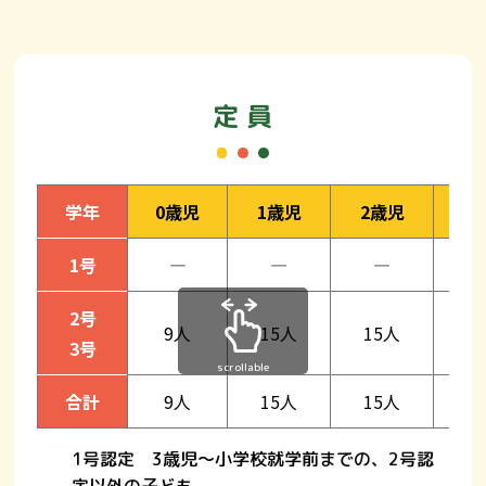
定 員
学年
0歳児
1歳児
2歳児
3
1号
―
―
―
2
2号
9人
15人
15人
1
3号
scrollable
合計
9人
15人
15人
1
1号認定
3歳児〜小学校就学前までの、2号認
定以外の子ども