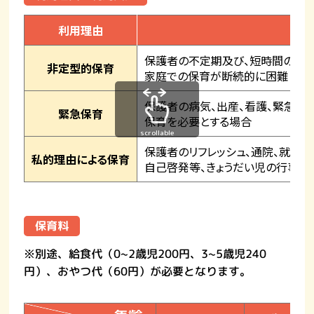
利用理由
保護者の不定期及び、短時間のお仕
非定型的保育
家庭での保育が断続的に困難とな
保護者の病気、出産、看護、緊急・
緊急保育
保育を必要とする場合
scrollable
保護者のリフレッシュ、通院、就学、
私的理由による保育
自己啓発等、きょうだい児の行事、
保育料
※別途、給食代（0~2歳児200円、3~5歳児240
円）、おやつ代（60円）が必要となります。