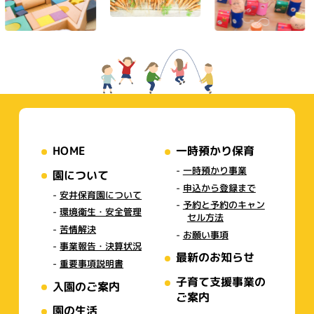
HOME
一時預かり保育
一時預かり事業
園について
申込から登録まで
安井保育園について
予約と予約のキャン
環境衛生・安全管理
セル方法
苦情解決
お願い事項
事業報告・決算状況
最新のお知らせ
重要事項説明書
子育て支援事業の
入園のご案内
ご案内
園の生活