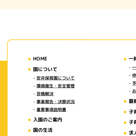
HOME
一
園について
安井保育園について
環境衛生・安全管理
苦情解決
最
事業報告・決算状況
重要事項説明書
子
入園のご案内
子
園の生活
求