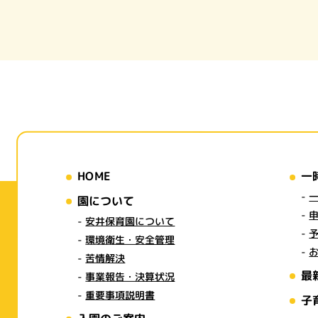
HOME
一
園について
安井保育園について
環境衛生・安全管理
苦情解決
最
事業報告・決算状況
重要事項説明書
子