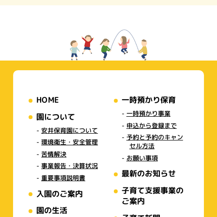
HOME
一時預かり保育
一時預かり事業
園について
申込から登録まで
安井保育園について
予約と予約のキャン
環境衛生・安全管理
セル方法
苦情解決
お願い事項
事業報告・決算状況
最新のお知らせ
重要事項説明書
子育て支援事業の
入園のご案内
ご案内
園の生活